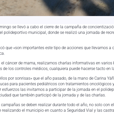
mingo se llevó a cabo el cierre de la campaña de concientizaci
l polideportivo municipal, donde se realizó una jornada de recr
acó que «son importantes este tipo de acciones que llevamos a 
ca.
 el cáncer de mama, realizamos charlas informativas en varios ba
ás de los controles médicos, cualquiera puede hacerse tacto en
los por sonrisas» que el año pasado, de la mano de Carina Yáñe
lucas para pacientes pediátricos con tratamientos oncológicos y
 esfuerzos las invitamos a participar de la jornada en el polide
iudad que también participó de la jornada y de las charlas.
 de campañas se deben realizar durante todo el año, no solo con
e realizando el municipio en cuanto a Seguridad Vial y las cas