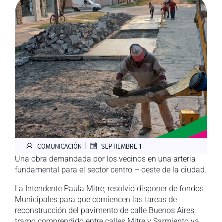
|
COMUNICACIÓN
SEPTIEMBRE 1
Una obra demandada por los vecinos en una arteria
fundamental para el sector centro – oeste de la ciudad.
La Intendente Paula Mitre, resolvió disponer de fondos
Municipales para que comiencen las tareas de
reconstrucción del pavimento de calle Buenos Aires,
tramo comprendido entre calles Mitre y Sarmiento ya