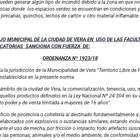
eden generar algún tipo de incendió debido a la zona en que no
pocas donde los espacios verdes se encuentran en condiciones p
recarias, quinchos, techos de cartón u otro material inflamable.
JO MUNICIPAL DE LA CIUDAD DE VERA EN USO DE LAS FACUL
FICATORIAS SANCIONA CON FUERZA DE:
ORDENANZA Nº 1923/18
a la jurisdicción de la Municipalidad de Vera “Territorio Libre de
 establecidos en la presente norma.
ámbito de la ciudad de Vera, la comercialización, tenencia, uso, 
aquellos productos definidos en la Ley Nacional Nº 24.304 en su 
alto poder y de venta limitada a mayores de 16 años”.
ificio de pirotecnia o cohetería al destinado fundamentalmente 
, elaborados con explosivos o sustancias similares, estando incl
te el uso de mecha, por fricción o impacto; todo artefacto susc
de las personas, animales y/o el medio ambiente, de conformidad c