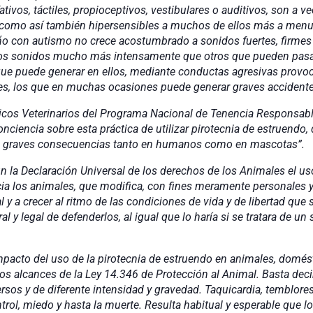
ativos, táctiles, propioceptivos, vestibulares o auditivos, son a v
s como así también hipersensibles a muchos de ellos más a menu
iño con autismo no crece acostumbrado a sonidos fuertes, firmes 
nos sonidos mucho más intensamente que otros que pueden pasa
e puede generar en ellos, mediante conductas agresivas provoca
ales, los que en muchas ocasiones puede generar graves accidente
ios del Programa Nacional de Tenencia Responsable de
nciencia sobre esta práctica de utilizar pirotecnia de estruendo, 
a graves consecuencias tanto en humanos como en mascotas”.
ón Universal de los derechos de los Animales el uso de
ia los animales, que modifica, con fines
meramente personales y
 y a crecer al ritmo de las condiciones de vida y de libertad que
al y legal de defenderlos, al igual que lo haría si se tratara de 
 de la pirotecnia de estruendo en animales, doméstico
s alcances de la Ley 14.346 de Protección al Animal. Basta decir
rsos y de diferente intensidad y gravedad. Taquicardia, temblores,
trol, miedo y hasta la muerte. Resulta habitual y esperable que 