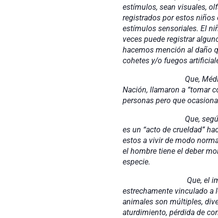
estímulos, sean visuales, olf
registrados por estos niño
estímulos sensoriales. El n
veces puede registrar algu
hacemos mención al daño qu
cohetes y/o fuegos artifici
Que, Médicos Veterinar
Nación, llamaron a “tomar co
personas pero que ocasion
Que, según la Declaraci
es un “acto de crueldad” hac
estos a vivir de modo normal
el hombre tiene el deber mor
especie.
Que, el impacto del uso
estrechamente vinculado a lo
animales son múltiples, dive
aturdimiento, pérdida de con