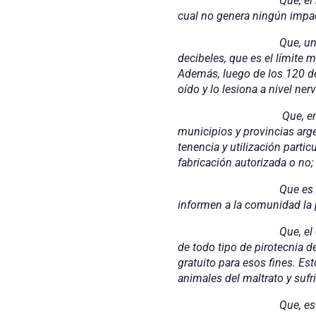
Que, el mercado de trab
cual no genera ningún impac
Que, un cohete o petar
decibeles, que es el límite
Además, luego de los 120 dec
oído y lo lesiona a nivel ner
Que, en relación a la 
municipios y provincias arge
tenencia y utilización partic
fabricación autorizada o no;
Que es imprescindible 
informen a la comunidad la p
Que, el objeto de esta 
de todo tipo de pirotecnia d
gratuito para esos fines. Est
animales del maltrato y suf
Que, es importante tam