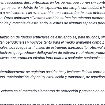
uen reacciones descontroladas en los perros, que corren sin cont
s gatos corren detrás de los explosivos por simple curiosidad, e i
ta o se lesionen. Las aves también reaccionan frente a las deton
e. Otros animales silvestres también sufren los mismos trastorno
ón de pirotecnia de estruendo, el estrés de algunas especies podrí
uegos artificiales de estruendo es, para muchos, sinónim
an perjudiciales y nocivos tanto para el medio ambiente como par
males. Los fuegos artificiales de estruendo llamados “pirotecnia” 
losivos, que producen deflagración de pólvora y químicos produc
sivas que producen efectos inmediatos a cualquier sustancia o
se registran accidentes y lesiones físicas como con
uso, manipulación, depósito, circulación y transporte, de aquell
mercado elementos de protección y prevención con apt