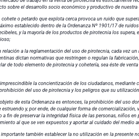
ajo en la venta de pirotecnia es estrictamente reducid
to sobre el desarrollo socio económico y productivo de nuestra 
do que explota cerca provoca un ruido que supera a
 máximo establecido dentro de la Ordenanza Nº 1901/17 de ruidos 
ibeles, y la mayoría de los productos de pirotecnia los supera, e
vioso;
reglamentación del uso de pirotecnia, cada vez un m
ntinas dictan normativas que restringen o regulan la fabricación,
ular de todo elemento de pirotecnia y cohetería, sea éste de venta
la concientización de los ciudadanos, mediante camp
rohibición del uso de pirotecnia y los peligros que su utilización
Ordenanza es entonces, la prohibición del uso doméstic
e estruendo y, por ende, de cualquier forma de comercialización, v
o a fin de preservar la integridad física de las personas, niños en p
rimiento al que se ven expuestos y aportar al cuidado del medio 
bién establecer la no utilización en la presente norm