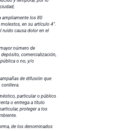
o y temporal, por lo
ciudad;
mpliamente los 80
molestos, en su artículo 4°.
l ruido causa dolor en el
ayor número de
 depósito, comercialización,
 pública o no, y/o
añas de difusión que
 conlleva.
o, particular o público
enta o entrega a título
articular, proteger a los
ambiente.
a, de los denominados