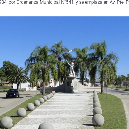
984, por Ordenanza Municipal N°541, y se emplaza en Av. Pte. 