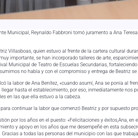
nte Municipal, Reynaldo Fabbroni tomó juramento a Ana Teresa B
triz Villasboas, quien estuvo al frente de la cartera cultural dur
muy importante, se han incorporado talleres de arte, esparcimien
al Municipal de Teatro de Escuelas Secundarias, fortaleciendo 
sumimos no había y con el compromiso y entrega de Beatriz se 
lcó la labor de Ana Benítez, «cuando asumí, Ana se ponía al fren
legar hasta el establecimiento, por eso, inmediatamente nos pu
les en las que ella estuvo a la cabeza.
ra continuar la labor que comenzó Beatriz y por supuesto prop
stión por los años en el puesto: «Felicitaciones y éxitos,Ana, en 
iento y apoyo en los años que me desempeñé en esta subsecreta
. Gracias a todas las personas del municipio con las que tr