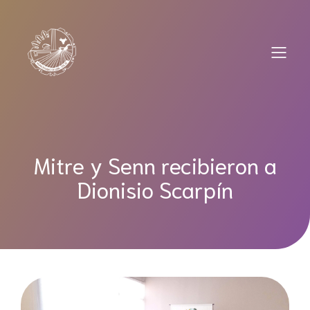
Saltar
al
contenido
Mitre y Senn recibieron a
Dionisio Scarpín