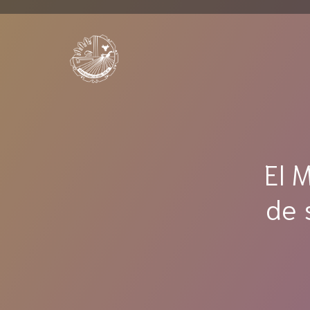
Saltar
al
contenido
El 
de 