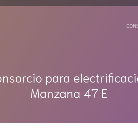
CON
nsorcio para electrificac
Manzana 47 E